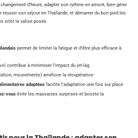
u changement d’heure, adapter son rythme en amont, bien gérer
ur réussir son séjour en Thaïlande, et démarrer du bon pied les
 sitôt la valise posée.
ïlandais
permet de limiter la fatigue et d’être plus efficace à
ol contribue à minimiser l’impact du jet-lag
ation, mouvements) améliore la récupération
 alimentaires adaptées
facilite l’adaptation une fois sur place
dez-vous
évite les mauvaises surprises et booste la
tir pour la Thaïlande : adapter son