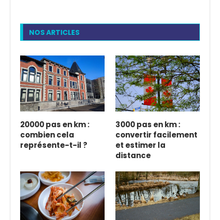
NOS ARTICLES
20000 pas en km :
3000 pas en km :
combien cela
convertir facilement
représente-t-il ?
et estimer la
distance