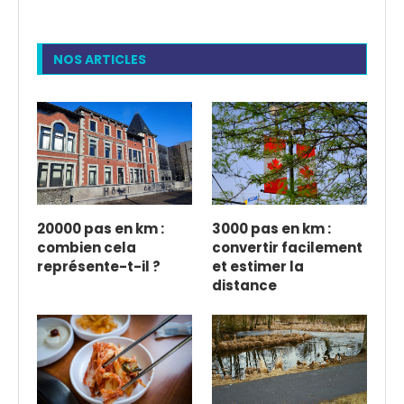
NOS ARTICLES
20000 pas en km :
3000 pas en km :
combien cela
convertir facilement
représente-t-il ?
et estimer la
distance