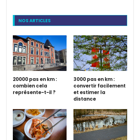
NOS ARTICLES
20000 pas en km :
3000 pas en km :
combien cela
convertir facilement
représente-t-il ?
et estimer la
distance