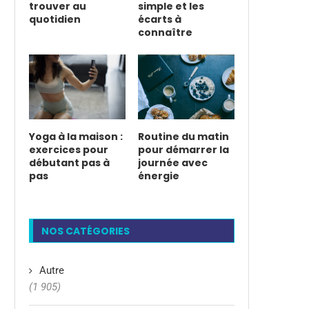
trouver au
simple et les
quotidien
écarts à
connaître
Yoga à la maison :
Routine du matin
exercices pour
pour démarrer la
débutant pas à
journée avec
pas
énergie
NOS CATÉGORIES
Autre
(1 905)