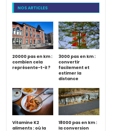
NOS ARTICLES
20000 pas en km :
3000 pas en km :
combien cela
convertir
représente-t-il ?
facilement et
estimer la
distance
Vitamine K2
18000 pas en km :
aliments : où la
la conversion