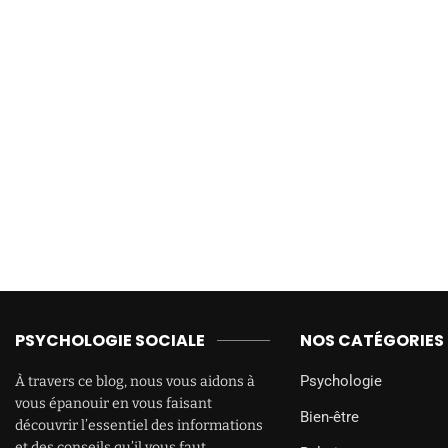
PSYCHOLOGIE SOCIALE
NOS CATÉGORIES
Psychologie
À travers ce blog, nous vous aidons à
vous épanouir en vous faisant
Bien-être
découvrir l’essentiel des informations
et des conseils qu’il vous faut