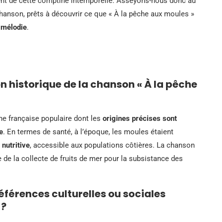
ent de cette comptine intemporelle. Asseyons-nous donc au
chanson, prêts à découvrir ce que « À la pêche aux moules »
e
mélodie
.
ion historique de la chanson « À la pêche
e française populaire dont les
origines précises sont
e
. En termes de santé, à l’époque, les moules étaient
 nutritive
, accessible aux populations côtières. La chanson
e de la collecte de fruits de mer pour la subsistance des
éférences culturelles ou sociales
 ?