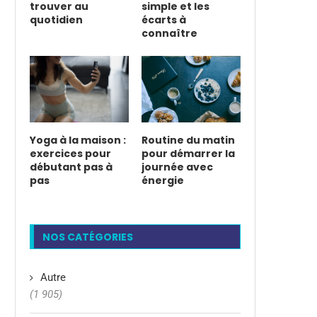
trouver au
simple et les
quotidien
écarts à
connaître
Yoga à la maison :
Routine du matin
exercices pour
pour démarrer la
débutant pas à
journée avec
pas
énergie
NOS CATÉGORIES
Autre
(1 905)