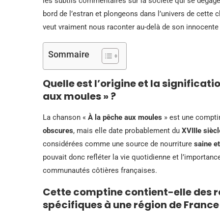
les subtils commentaires sur la société qui se dégag
bord de l’estran et plongeons dans l’univers de cette 
veut vraiment nous raconter au-delà de son innocent
Sommaire
Quelle est l’origine et la significat
aux moules » ?
La chanson «
À la pêche aux moules
» est une comptin
obscures
, mais elle date probablement du
XVIIIe siècl
considérées comme une source de nourriture
saine et
pouvait donc refléter la vie quotidienne et l’importanc
communautés côtières françaises.
Cette comptine contient-elle des r
spécifiques à une région de France