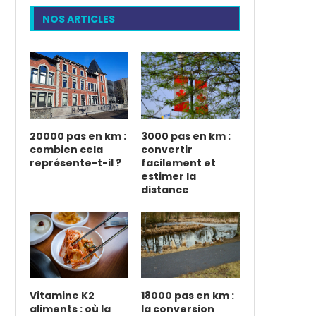
NOS ARTICLES
20000 pas en km :
3000 pas en km :
combien cela
convertir
représente-t-il ?
facilement et
estimer la
distance
Vitamine K2
18000 pas en km :
aliments : où la
la conversion