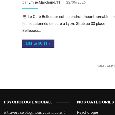
par
Emilie.Marchand.11
22/06/2026
Le Café Bellecour est un endroit incontournable po
les passionnés de café à Lyon. Situé au 33 place
Bellecour,…
LIRE LA SUITE
CHARGER P
PSYCHOLOGIE SOCIALE
NOS CATÉGORIES
Psychologie
À travers ce blog, nous vous aidons à