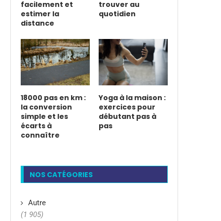
facilement et
trouver au
estimer la
quotidien
distance
18000 pas en km :
Yoga à la maison :
la conversion
exercices pour
simple et les
débutant pas à
écarts à
pas
connaître
NOS CATÉGORIES
Autre
(1 905)