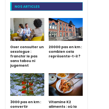
NOS ARTICLES
Oser consulter un
20000 pas en km :
sexologue :
combien cela
franchir le pas
représente-t-il ?
sans tabou ni
jugement
3000 pas en km :
Vitamine K2
convertir
aliments : où la