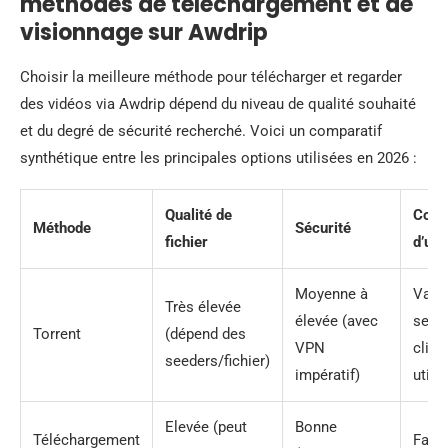
méthodes de téléchargement et de
visionnage sur Awdrip
Choisir la meilleure méthode pour télécharger et regarder
des vidéos via Awdrip dépend du niveau de qualité souhaité
et du degré de sécurité recherché. Voici un comparatif
synthétique entre les principales options utilisées en 2026 :
Qualité de
Conf
Méthode
Sécurité
fichier
d’uti
Moyenne à
Varia
Très élevée
élevée (avec
selon
Torrent
(dépend des
VPN
clien
seeders/fichier)
impératif)
utili
Elevée (peut
Bonne
Téléchargement
Facil