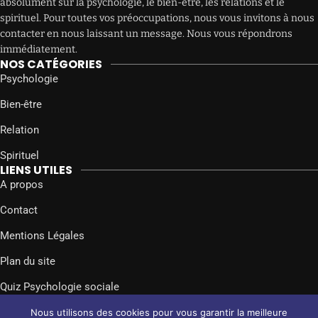
absolument sur la psychologie, le bien-être, les relations et le
spirituel. Pour toutes vos préoccupations, nous vous invitons à nous
contacter en nous laissant un message. Nous vous répondrons
immédiatement.
NOS CATÉGORIES
Psychologie
Bien-être
Relation
Spirituel
LIENS UTILES
A propos
Contact
Mentions Légales
Plan du site
Quiz Psychologie sociale
SUIVEZ-NOUS SUR
Nous utilisons des cookies pour vous garantir la meilleure
Facebook
Twitter
Instagram