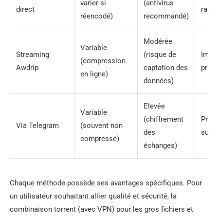
varier si
(antivirus
direct
rapid
réencodé)
recommandé)
Modérée
Variable
Streaming
(risque de
Immé
(compression
Awdrip
captation des
prati
en ligne)
données)
Elevée
Variable
(chiffrement
Prati
Via Telegram
(souvent non
des
sur 
compressé)
échanges)
Chaque méthode possède ses avantages spécifiques. Pour
un utilisateur souhaitant allier qualité et sécurité, la
combinaison torrent (avec VPN) pour les gros fichiers et