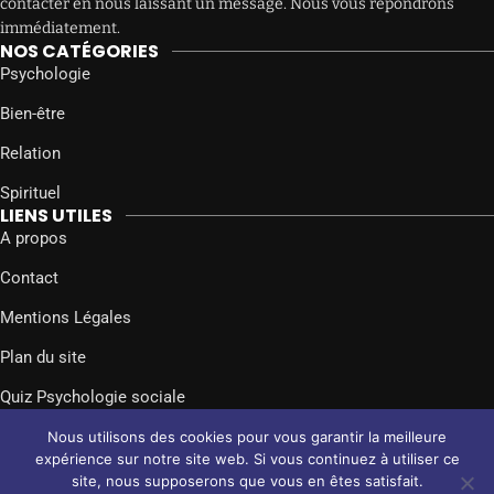
contacter en nous laissant un message. Nous vous répondrons
immédiatement.
NOS CATÉGORIES
Psychologie
Bien-être
Relation
Spirituel
LIENS UTILES
A propos
Contact
Mentions Légales
Plan du site
Quiz Psychologie sociale
SUIVEZ-NOUS SUR
Nous utilisons des cookies pour vous garantir la meilleure
Facebook
Twitter
Instagram
expérience sur notre site web. Si vous continuez à utiliser ce
site, nous supposerons que vous en êtes satisfait.