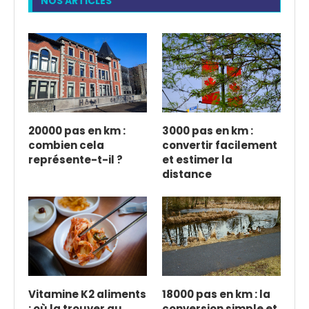
NOS ARTICLES
20000 pas en km :
3000 pas en km :
combien cela
convertir facilement
représente-t-il ?
et estimer la
distance
Vitamine K2 aliments
18000 pas en km : la
: où la trouver au
conversion simple et