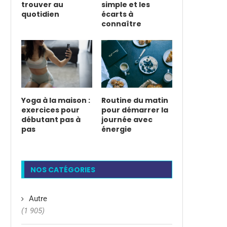
trouver au
simple et les
quotidien
écarts à
connaître
Yoga à la maison :
Routine du matin
exercices pour
pour démarrer la
débutant pas à
journée avec
pas
énergie
NOS CATÉGORIES
Autre
(1 905)