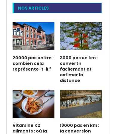
NOS ARTICLES
20000 pas en km :
3000 pas en km :
combien cela
convertir
représente-t-il ?
facilement et
estimer la
distance
Vitamine K2
18000 pas en km :
aliments : où la
la conversion