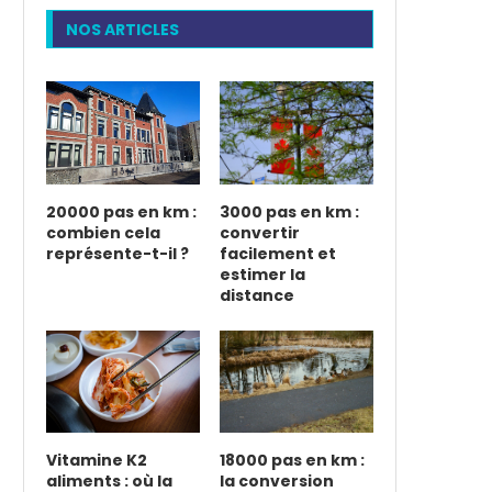
NOS ARTICLES
20000 pas en km :
3000 pas en km :
combien cela
convertir
représente-t-il ?
facilement et
estimer la
distance
Vitamine K2
18000 pas en km :
aliments : où la
la conversion