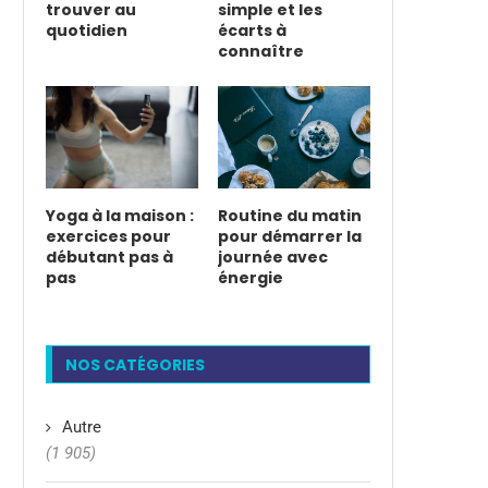
trouver au
simple et les
quotidien
écarts à
connaître
Yoga à la maison :
Routine du matin
exercices pour
pour démarrer la
débutant pas à
journée avec
pas
énergie
NOS CATÉGORIES
Autre
(1 905)