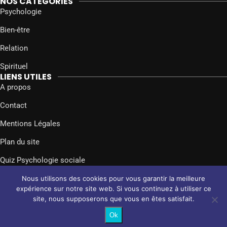
NOS CATÉGORIES
Psychologie
Bien-être
Relation
Spirituel
LIENS UTILES
A propos
Contact
Mentions Légales
Plan du site
Quiz Psychologie sociale
SUIVEZ-NOUS SUR
Nous utilisons des cookies pour vous garantir la meilleure
Facebook
Twitter
Instagram
expérience sur notre site web. Si vous continuez à utiliser ce
site, nous supposerons que vous en êtes satisfait.
@2024 – Tous droits réservés.
Psychologie Sociale
Ok