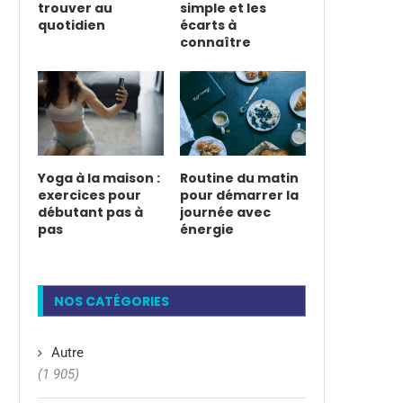
trouver au
simple et les
quotidien
écarts à
connaître
Yoga à la maison :
Routine du matin
exercices pour
pour démarrer la
débutant pas à
journée avec
pas
énergie
NOS CATÉGORIES
Autre
(1 905)