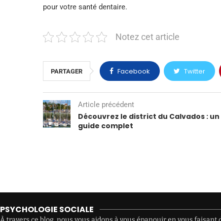
pour votre santé dentaire.
Notez cet article
Facebook
Twitter
PARTAGER
Article précédent
Découvrez le district du Calvados : un
guide complet
PSYCHOLOGIE SOCIALE
À travers ce blog, nous vous aidons à vous épanouir en vous faisant d