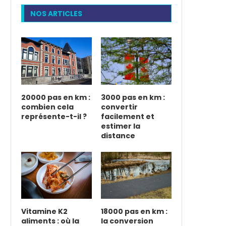
NOS ARTICLES
20000 pas en km :
3000 pas en km :
combien cela
convertir
représente-t-il ?
facilement et
estimer la
distance
Vitamine K2
18000 pas en km :
aliments : où la
la conversion