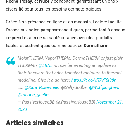
Roche-Posay
, et
Nuxe
y cohabitent, garantissant un choix
diversifié pour tous les besoins dermatologiques.
Grâce à sa présence en ligne et en magasin, Leclerc facilite
l’accès aux soins parapharmaceutiques, permettant à chacun
de prendre soin de sa santé cutanée avec des produits
fiables et authentiques comme ceux de
Dermatherm
.
MoistTHERM, VaporTHERM, DermaTHERM or just plain
THERM-8?
@LBNL
is now beta-testing an update to
their freeware that adds transient moisture to thermal
modeling. Give it a go here:
https://t.co/yR7yF8i98n
cc.
@Kara_Rosemeier
@SallyGodber
@WolfgangFeist
@marine_gaelle
— PassiveHouseBB (@PassiveHouseBB)
November 21,
2020
Articles similaires