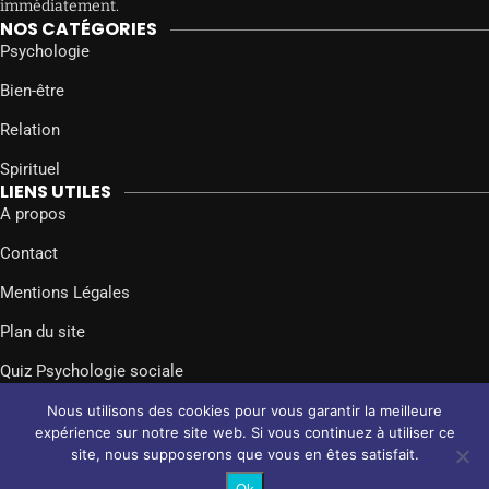
immédiatement.
NOS CATÉGORIES
Psychologie
Bien-être
Relation
Spirituel
LIENS UTILES
A propos
Contact
Mentions Légales
Plan du site
Quiz Psychologie sociale
SUIVEZ-NOUS SUR
Nous utilisons des cookies pour vous garantir la meilleure
Facebook
Twitter
Instagram
expérience sur notre site web. Si vous continuez à utiliser ce
site, nous supposerons que vous en êtes satisfait.
@2024 – Tous droits réservés.
Psychologie Sociale