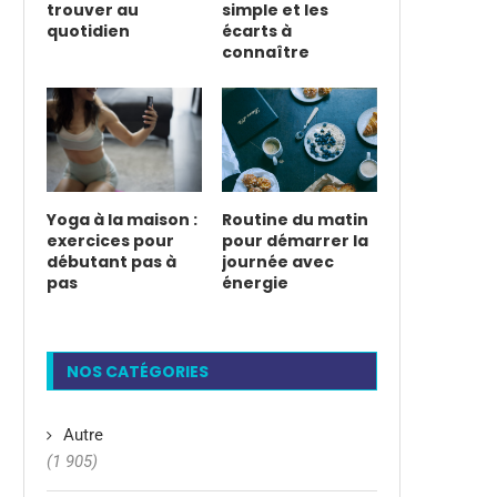
trouver au
simple et les
quotidien
écarts à
connaître
Yoga à la maison :
Routine du matin
exercices pour
pour démarrer la
débutant pas à
journée avec
pas
énergie
NOS CATÉGORIES
Autre
(1 905)