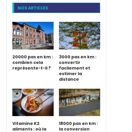
NOS ARTICLES
20000 pas en km :
3000 pas en km :
combien cela
convertir
représente-t-il ?
facilement et
estimer la
distance
Vitamine K2
18000 pas en km :
aliments : où la
la conversion