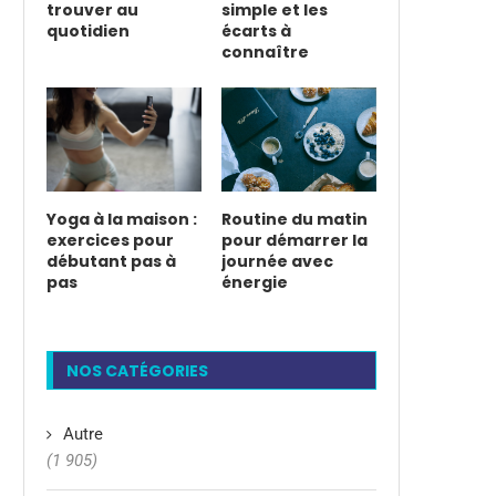
trouver au
simple et les
quotidien
écarts à
connaître
Yoga à la maison :
Routine du matin
exercices pour
pour démarrer la
débutant pas à
journée avec
pas
énergie
NOS CATÉGORIES
Autre
(1 905)