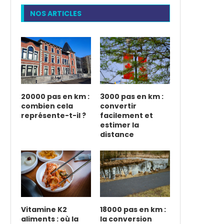
NOS ARTICLES
20000 pas en km :
3000 pas en km :
combien cela
convertir
représente-t-il ?
facilement et
estimer la
distance
Vitamine K2
18000 pas en km :
aliments : où la
la conversion