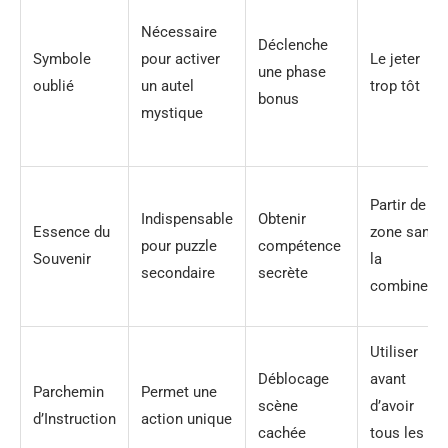
Nécessaire
Déclenche
Symbole
pour activer
Le jeter
une phase
oublié
un autel
trop tôt
bonus
mystique
Partir de la
Indispensable
Obtenir
Essence du
zone sans
pour puzzle
compétence
Souvenir
la
secondaire
secrète
combiner
Utiliser
Déblocage
avant
Parchemin
Permet une
scène
d’avoir
d’Instruction
action unique
cachée
tous les