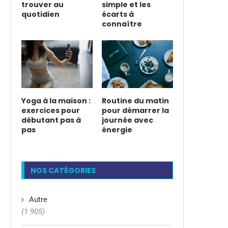
trouver au
simple et les
quotidien
écarts à
connaître
Yoga à la maison :
Routine du matin
exercices pour
pour démarrer la
débutant pas à
journée avec
pas
énergie
NOS CATÉGORIES
Autre
(1 905)