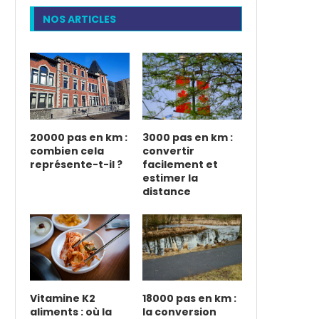
NOS ARTICLES
20000 pas en km :
3000 pas en km :
combien cela
convertir
représente-t-il ?
facilement et
estimer la
distance
Vitamine K2
18000 pas en km :
aliments : où la
la conversion