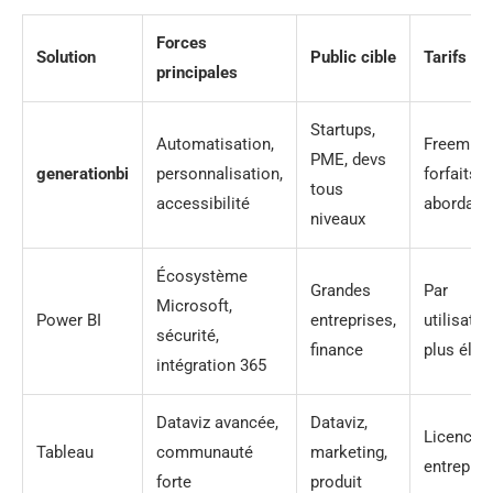
Forces
Solution
Public cible
Tarifs
principales
Startups,
Automatisation,
Freemium
PME, devs
generationbi
personnalisation,
forfaits
tous
accessibilité
abordabl
niveaux
Écosystème
Grandes
Par
Microsoft,
Power BI
entreprises,
utilisate
sécurité,
finance
plus élev
intégration 365
Dataviz avancée,
Dataviz,
Licence
Tableau
communauté
marketing,
entrepris
forte
produit