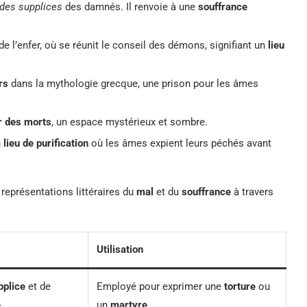
 des supplices
des damnés. Il renvoie à une
souffrance
 l’enfer, où se réunit le conseil des démons, signifiant un
lieu
rs
dans la mythologie grecque, une prison pour les âmes
r des morts
, un espace mystérieux et sombre.
n
lieu de purification
où les âmes expient leurs péchés avant
eprésentations littéraires du
mal
et du
souffrance
à travers
Utilisation
pplice
et de
Employé pour exprimer une
torture
ou
e
.
un
martyre
.