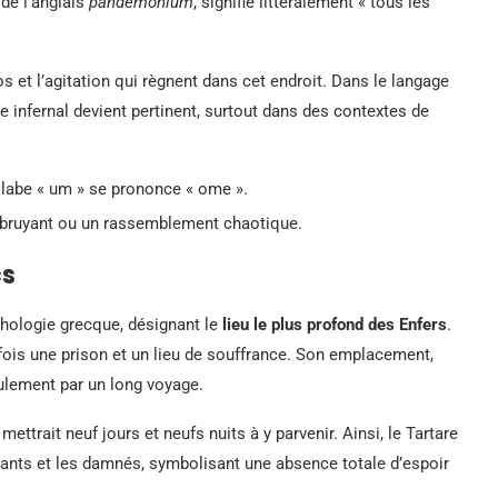
de l’anglais
pandemonium
, signifie littéralement « tous les
s et l’agitation qui règnent dans cet endroit. Dans le langage
e infernal devient pertinent, surtout dans des contextes de
yllabe « um » se prononce « ome ».
ieu bruyant ou un rassemblement chaotique.
cs
hologie grecque, désignant le
lieu le plus profond des Enfers
.
 fois une prison et un lieu de souffrance. Son emplacement,
ulement par un long voyage.
 mettrait neuf jours et neufs nuits à y parvenir. Ainsi, le Tartare
vants et les damnés, symbolisant une absence totale d’espoir