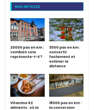
NOS ARTICLES
20000 pas en km :
3000 pas en km :
combien cela
convertir
représente-t-il ?
facilement et
estimer la
distance
Vitamine K2
18000 pas en km :
aliments : où la
la conversion