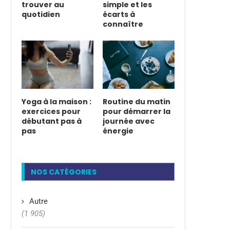
trouver au
simple et les
quotidien
écarts à
connaître
Yoga à la maison :
Routine du matin
exercices pour
pour démarrer la
débutant pas à
journée avec
pas
énergie
NOS CATÉGORIES
Autre
(1 905)