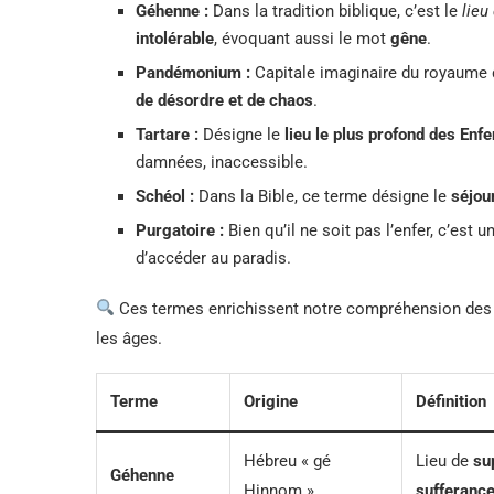
Géhenne :
Dans la tradition biblique, c’est le
lieu
intolérable
, évoquant aussi le mot
gêne
.
Pandémonium :
Capitale imaginaire du royaume de
de désordre et de chaos
.
Tartare :
Désigne le
lieu le plus profond des Enfe
damnées, inaccessible.
Schéol :
Dans la Bible, ce terme désigne le
séjou
Purgatoire :
Bien qu’il ne soit pas l’enfer, c’est u
d’accéder au paradis.
Ces termes enrichissent notre compréhension des r
les âges.
Terme
Origine
Définition
Hébreu « gé
Lieu de
su
Géhenne
Hinnom »
sufferanc