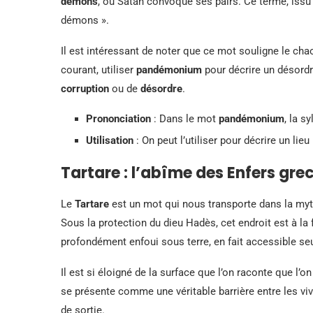
démons
, où Satan convoque ses pairs. Ce terme, issu 
démons ».
Il est intéressant de noter que ce mot souligne le chao
courant, utiliser
pandémonium
pour décrire un désordr
corruption
ou de
désordre
.
Prononciation
: Dans le mot
pandémonium
, la s
Utilisation
: On peut l’utiliser pour décrire un l
Tartare : l’abîme des Enfers gre
Le
Tartare
est un mot qui nous transporte dans la myt
Sous la protection du dieu Hadès, cet endroit est à la
profondément enfoui sous terre, en fait accessible se
Il est si éloigné de la surface que l’on raconte que l’on
se présente comme une véritable barrière entre les vi
de sortie.