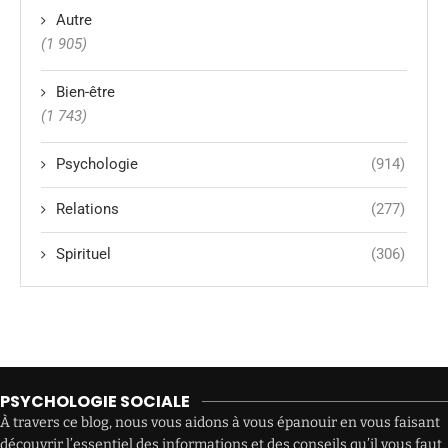
Autre
(1 905)
Bien-être
(1 743)
Psychologie
(914)
Relations
(277)
Spirituel
(306)
PSYCHOLOGIE SOCIALE
À travers ce blog, nous vous aidons à vous épanouir en vous faisant
découvrir l’essentiel des informations et des conseils qu’il vous faut