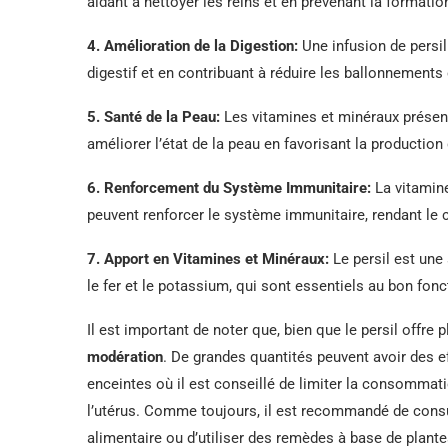
aidant à nettoyer les reins et en prévenant la formatio
4.
Amélioration de la Digestion
:
Une infusion de persil
digestif et en contribuant à réduire les ballonnements 
5.
Santé de la Peau
:
Les vitamines et minéraux présent
améliorer l’état de la peau en favorisant la production
6.
Renforcement du Système Immunitaire
:
La vitamine
peuvent renforcer le système immunitaire, rendant le c
7.
Apport en Vitamines et Minéraux
:
Le persil est une
le fer et le potassium, qui sont essentiels au bon fo
Il est important de noter que, bien que le persil offre
modération
. De grandes quantités peuvent avoir des 
enceintes où il est conseillé de limiter la consommat
l’utérus. Comme toujours, il est recommandé de consu
alimentaire ou d’utiliser des remèdes à base de plante