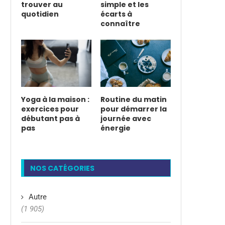
trouver au
simple et les
quotidien
écarts à
connaître
Yoga à la maison :
Routine du matin
exercices pour
pour démarrer la
débutant pas à
journée avec
pas
énergie
NOS CATÉGORIES
Autre
(1 905)