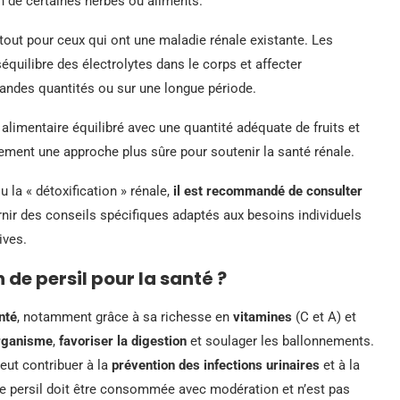
 de certaines herbes ou aliments.
rtout pour ceux qui ont une maladie rénale existante. Les
équilibre des électrolytes dans le corps et affecter
andes quantités ou sur une longue période.
alimentaire équilibré avec une quantité adéquate de fruits et
alement une approche plus sûre pour soutenir la santé rénale.
u la « détoxification » rénale,
il est recommandé de consulter
urnir des conseils spécifiques adaptés aux besoins individuels
ives.
n de persil pour la santé ?
nté
, notamment grâce à sa richesse en
vitamines
(C et A) et
organisme
,
favoriser la digestion
et soulager les ballonnements.
peut contribuer à la
prévention des infections urinaires
et à la
 de persil doit être consommée avec modération et n’est pas