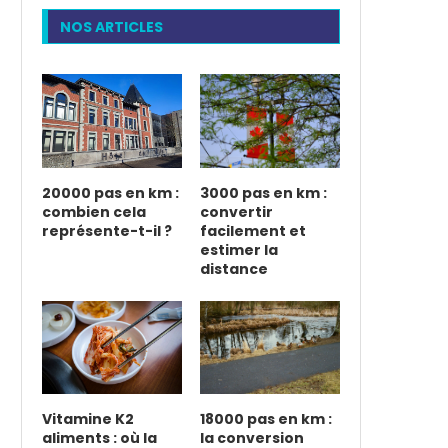
NOS ARTICLES
20000 pas en km :
3000 pas en km :
combien cela
convertir
représente-t-il ?
facilement et
estimer la
distance
Vitamine K2
18000 pas en km :
aliments : où la
la conversion