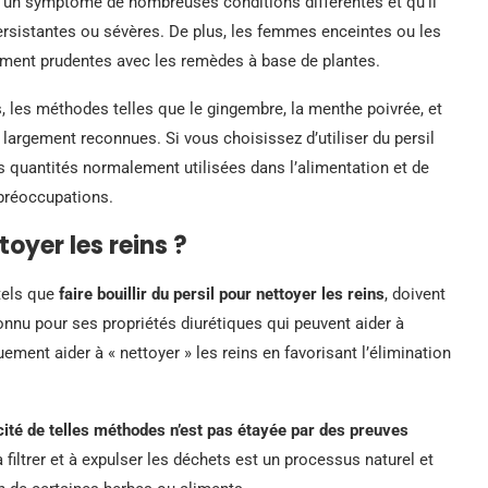
e un symptôme de nombreuses conditions différentes et qu’il
persistantes ou sévères. De plus, les femmes enceintes ou les
ement prudentes avec les remèdes à base de plantes.
 les méthodes telles que le gingembre, la menthe poivrée, et
largement reconnues. Si vous choisissez d’utiliser du persil
 quantités normalement utilisées dans l’alimentation et de
préoccupations.
ttoyer les reins ?
 tels que
faire bouillir du persil pour nettoyer les reins
, doivent
onnu pour ses propriétés diurétiques qui peuvent aider à
ement aider à « nettoyer » les reins en favorisant l’élimination
acité de telles méthodes n’est pas étayée par des preuves
à filtrer et à expulser les déchets est un processus naturel et