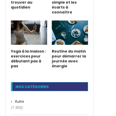
trouver au
simple et les
quotidien
écarts à
connaître
Yoga à la maison :
Routine du matin
exercices pour
pour démarrer la
débutant pas à
journée avec
pas
énergie
NOS CATÉGORIES
Autre
(1 905)