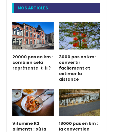
NOS ARTICLES
20000 pas en km :
3000 pas en km :
combien cela
convertir
représente-t-il ?
facilement et
estimer la
distance
Vitamine K2
18000 pas en km :
aliments : où la
la conversion