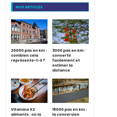
NOS ARTICLES
20000 pas en km :
3000 pas en km :
combien cela
convertir
représente-t-il ?
facilement et
estimer la
distance
Vitamine K2
18000 pas en km :
aliments : où la
la conversion