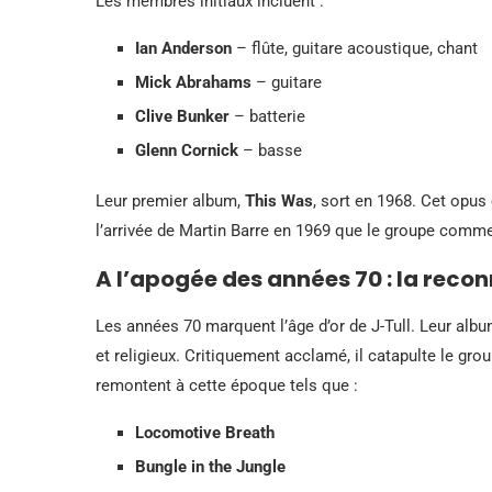
Les membres initiaux incluent :
Ian Anderson
– flûte, guitare acoustique, chant
Mick Abrahams
– guitare
Clive Bunker
– batterie
Glenn Cornick
– basse
Leur premier album,
This Was
, sort en 1968. Cet opus
l’arrivée de Martin Barre en 1969 que le groupe comm
A l’apogée des années 70 : la reco
Les années 70 marquent l’âge d’or de J-Tull. Leur alb
et religieux. Critiquement acclamé, il catapulte le g
remontent à cette époque tels que :
Locomotive Breath
Bungle in the Jungle