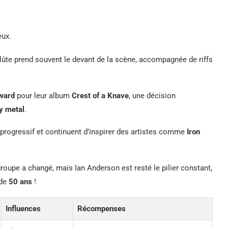
eux.
ûte prend souvent le devant de la scène, accompagnée de riffs
ward
pour leur album
Crest of a Knave
, une décision
y metal
.
k progressif et continuent d’inspirer des artistes comme
Iron
roupe a changé, mais Ian Anderson est resté le pilier constant,
 de
50 ans
!
Influences
Récompenses