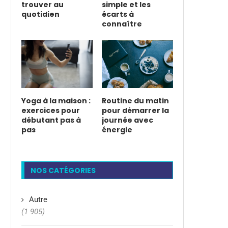
trouver au
simple et les
quotidien
écarts à
connaître
Yoga à la maison :
Routine du matin
exercices pour
pour démarrer la
débutant pas à
journée avec
pas
énergie
NOS CATÉGORIES
Autre
(1 905)