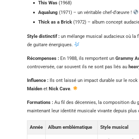
This Was
(1968)
Aqualung
(1971) – un véritable chef-d’œuvre !
Thick as a Brick
(1972) – album concept audaci
Style distinctif :
un mélange musical audacieux où la fl
de guitare énergiques.
Récompenses :
En 1988, ils remportent un
Grammy A
controversée, car souvent ils ne sont pas liés au
heav
Influence :
Ils ont laissé un impact durable sur le roc
Maiden
et
Nick Cave
.
Formations :
Au fil des décennies, la composition du g
maintenant leur identité musicale vivante depuis plus
Année
Album emblématique
Style musical