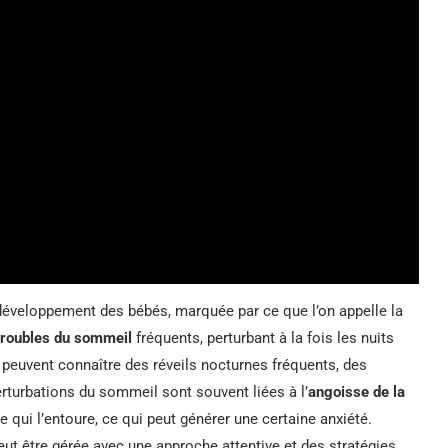
 développement des bébés, marquée par ce que l’on appelle la
troubles du sommeil
fréquents, perturbant à la fois les nuits
s peuvent connaître des réveils nocturnes fréquents, des
erturbations du sommeil sont souvent liées à l’
angoisse de la
 qui l’entoure, ce qui peut générer une certaine anxiété.
eut être gérée avec une approche attentive et des stratégies