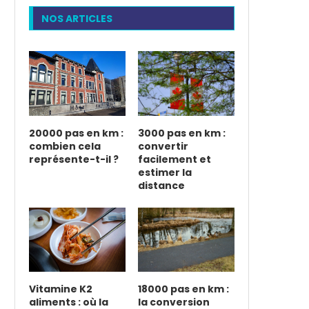
NOS ARTICLES
20000 pas en km :
3000 pas en km :
combien cela
convertir
représente-t-il ?
facilement et
estimer la
distance
Vitamine K2
18000 pas en km :
aliments : où la
la conversion