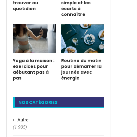
trouver au
simple et les
quotidien
écarts à
connaître
Yoga à la maison :
Routine du matin
exercices pour
pour démarrer la
débutant pas à
journée avec
pas
énergie
NOS CATÉGORIES
Autre
(1 905)