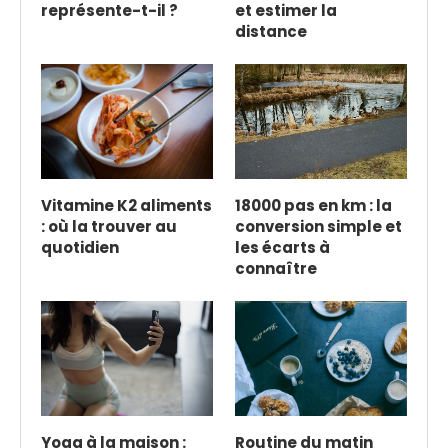
représente-t-il ?
et estimer la
distance
Vitamine K2 aliments
18000 pas en km : la
: où la trouver au
conversion simple et
quotidien
les écarts à
connaître
Yoga à la maison :
Routine du matin