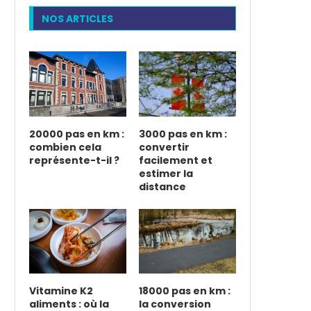
NOS ARTICLES
20000 pas en km :
3000 pas en km :
combien cela
convertir
représente-t-il ?
facilement et
estimer la
distance
Vitamine K2
18000 pas en km :
aliments : où la
la conversion