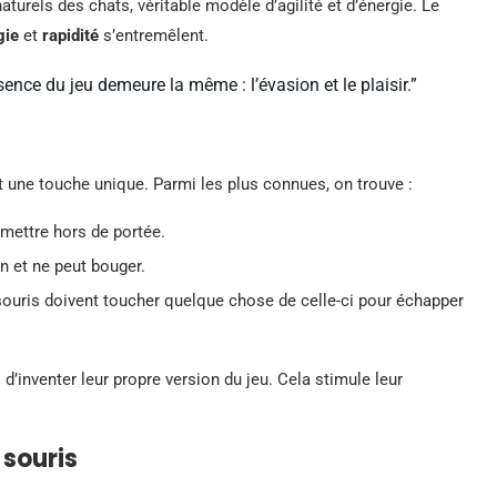
urels des chats, véritable modèle d’agilité et d’énergie. Le
gie
et
rapidité
s’entremêlent.
ence du jeu demeure la même : l’évasion et le plaisir.”
nt une touche unique. Parmi les plus connues, on trouve :
 mettre hors de portée.
n et ne peut bouger.
 souris doivent toucher quelque chose de celle-ci pour échapper
 d’inventer leur propre version du jeu. Cela stimule leur
 souris