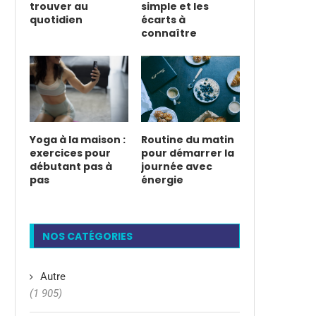
trouver au
simple et les
quotidien
écarts à
connaître
Yoga à la maison :
Routine du matin
exercices pour
pour démarrer la
débutant pas à
journée avec
pas
énergie
NOS CATÉGORIES
Autre
(1 905)