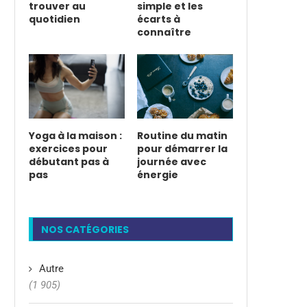
trouver au
simple et les
quotidien
écarts à
connaître
Yoga à la maison :
Routine du matin
exercices pour
pour démarrer la
débutant pas à
journée avec
pas
énergie
NOS CATÉGORIES
Autre
(1 905)