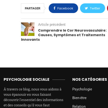
Facebook
Twitter
PARTAGER
Article précédent
Comprendre le Cor Neurovasculaire:
Causes, Symptômes et Traitements
Innovants
PSYCHOLOGIE SOCIALE
NOS CATÉGORIES
Psychologie
À travers ce blog, nous vous aidons à
vous épanouir en vous faisant
Bien-être
découvrir l’essentiel des informations
et des conseils qu’il vous faut
Relation