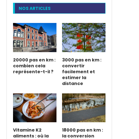
NOS ARTICLES
20000 pas en km :
3000 pas en km :
combien cela
convertir
représente-t-il ?
facilement et
estimer la
distance
Vitamine K2
18000 pas en km :
aliments : où la
la conversion