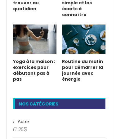
trouver au
simple et les
quotidien
écarts à
connaître
Yoga à la maison :
Routine du matin
exercices pour
pour démarrer la
débutant pas à
journée avec
pas
énergie
NOS CATÉGORIES
Autre
(1 905)