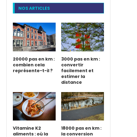
NOS ARTICLES
20000 pas en km :
3000 pas en km :
combien cela
convertir
représente-t-il ?
facilement et
estimer la
distance
Vitamine K2
18000 pas en km :
aliments : où la
la conversion