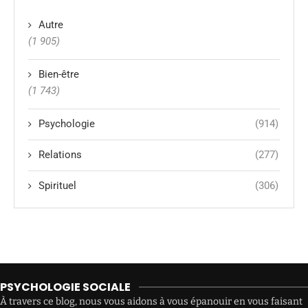
Autre
(1 905)
Bien-être
(1 743)
Psychologie
(914)
Relations
(277)
Spirituel
(306)
PSYCHOLOGIE SOCIALE
À travers ce blog, nous vous aidons à vous épanouir en vous faisant