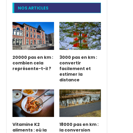
NOS ARTICLES
20000 pas en km :
3000 pas en km :
combien cela
convertir
représente-t-il ?
facilement et
estimer la
distance
Vitamine K2
18000 pas en km :
aliments : où la
la conversion