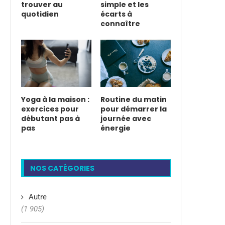
trouver au
simple et les
quotidien
écarts à
connaître
Yoga à la maison :
Routine du matin
exercices pour
pour démarrer la
débutant pas à
journée avec
pas
énergie
NOS CATÉGORIES
Autre
(1 905)