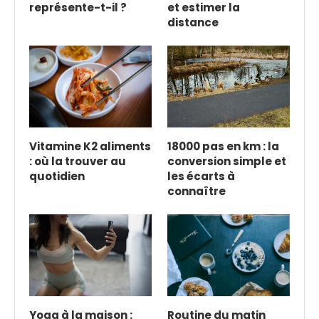
représente-t-il ?
et estimer la
distance
Vitamine K2 aliments
18000 pas en km : la
: où la trouver au
conversion simple et
quotidien
les écarts à
connaître
Yoga à la maison :
Routine du matin