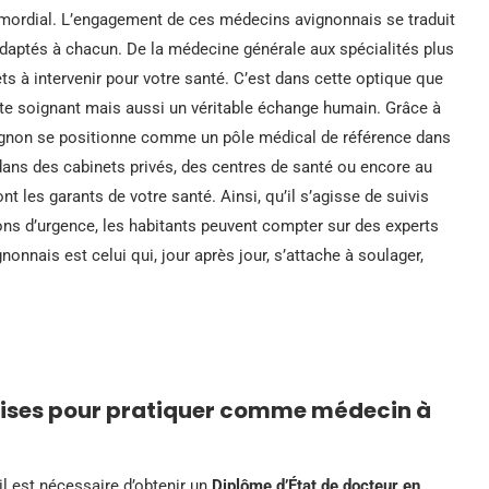
mordial. L’engagement de ces médecins avignonnais se traduit
adaptés à chacun. De la médecine générale aux spécialités plus
ts à intervenir pour votre santé. C’est dans cette optique que
te soignant mais aussi un véritable échange humain. Grâce à
Avignon se positionne comme un pôle médical de référence dans
 dans des cabinets privés, des centres de santé ou encore au
t les garants de votre santé. Ainsi, qu’il s’agisse de suivis
ions d’urgence, les habitants peuvent compter sur des experts
nonnais est celui qui, jour après jour, s’attache à soulager,
equises pour pratiquer comme médecin à
l est nécessaire d’obtenir un
Diplôme d’État de docteur en