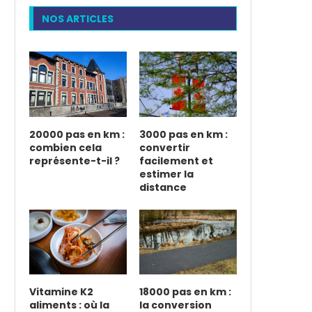
NOS ARTICLES
20000 pas en km :
3000 pas en km :
combien cela
convertir
représente-t-il ?
facilement et
estimer la
distance
Vitamine K2
18000 pas en km :
aliments : où la
la conversion