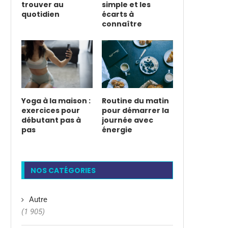
trouver au
simple et les
quotidien
écarts à
connaître
Yoga à la maison :
Routine du matin
exercices pour
pour démarrer la
débutant pas à
journée avec
pas
énergie
NOS CATÉGORIES
Autre
(1 905)