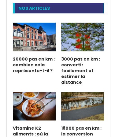
NOS ARTICLES
20000 pas en km :
3000 pas en km :
combien cela
convertir
représente-t-il ?
facilement et
estimer la
distance
Vitamine K2
18000 pas en km :
aliments : où la
la conversion