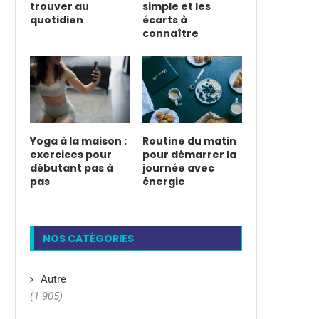
trouver au
simple et les
quotidien
écarts à
connaître
Yoga à la maison :
Routine du matin
exercices pour
pour démarrer la
débutant pas à
journée avec
pas
énergie
NOS CATÉGORIES
Autre
(1 905)