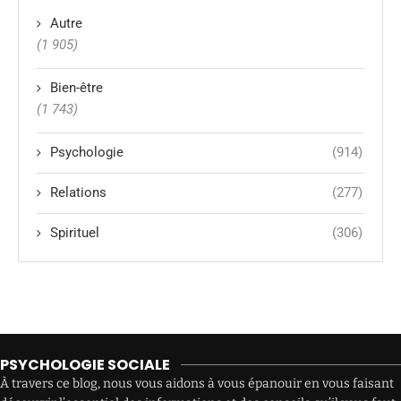
Autre
(1 905)
Bien-être
(1 743)
Psychologie
(914)
Relations
(277)
Spirituel
(306)
PSYCHOLOGIE SOCIALE
À travers ce blog, nous vous aidons à vous épanouir en vous faisant