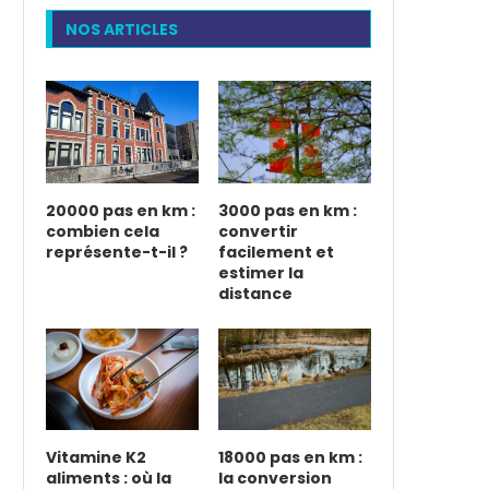
NOS ARTICLES
20000 pas en km :
3000 pas en km :
combien cela
convertir
représente-t-il ?
facilement et
estimer la
distance
Vitamine K2
18000 pas en km :
aliments : où la
la conversion