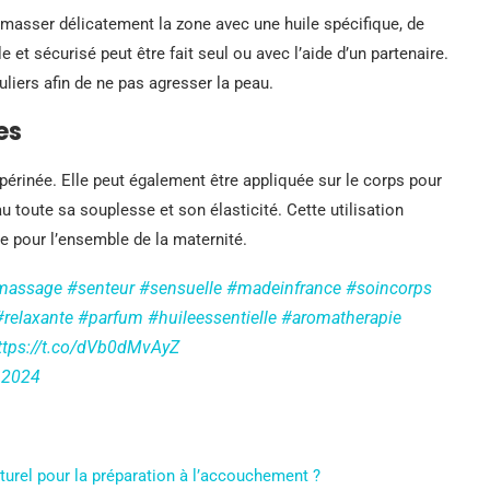
de masser délicatement la zone avec une huile spécifique, de
et sécurisé peut être fait seul ou avec l’aide d’un partenaire.
uliers afin de ne pas agresser la peau.
es
 périnée. Elle peut également être appliquée sur le corps pour
au toute sa souplesse et son élasticité. Cette utilisation
ue pour l’ensemble de la maternité.
massage
#senteur
#sensuelle
#madeinfrance
#soincorps
#relaxante
#parfum
#huileessentielle
#aromatherapie
ttps://t.co/dVb0dMvAyZ
 2024
turel pour la préparation à l’accouchement ?