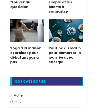
trouver au
simple et les
quotidien
écarts à
connaître
Yoga à la maison :
Routine du matin
exercices pour
pour démarrer la
débutant pas à
journée avec
pas
énergie
NOS CATÉGORIES
Autre
(1 905)