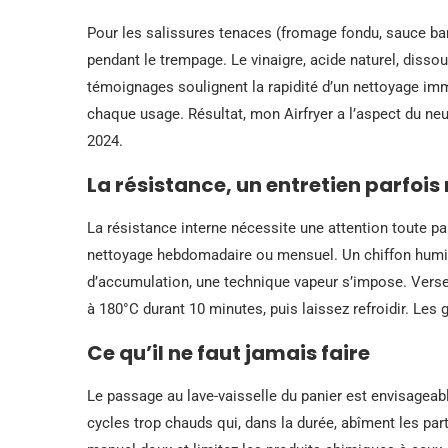
Pour les salissures tenaces (fromage fondu, sauce bar
pendant le trempage. Le vinaigre, acide naturel, disso
témoignages soulignent la rapidité d’un nettoyage imméd
chaque usage. Résultat, mon Airfryer a l’aspect du ne
2024.
La résistance, un entretien parfois
La résistance interne nécessite une attention toute pa
nettoyage hebdomadaire ou mensuel. Un chiffon humide
d’accumulation, une technique vapeur s’impose. Versez
à 180°C durant 10 minutes, puis laissez refroidir. Les 
Ce qu’il ne faut jamais faire
Le passage au lave-vaisselle du panier est envisageabl
cycles trop chauds qui, dans la durée, abîment les part