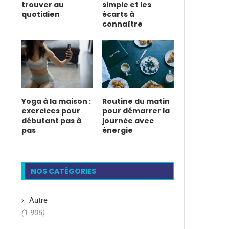
trouver au
simple et les
quotidien
écarts à
connaître
Yoga à la maison :
Routine du matin
exercices pour
pour démarrer la
débutant pas à
journée avec
pas
énergie
NOS CATÉGORIES
Autre
(1 905)