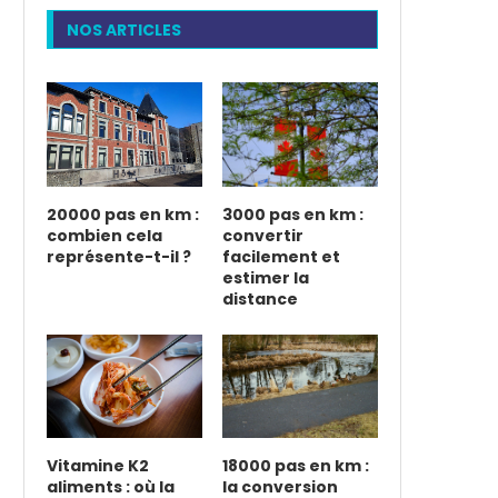
NOS ARTICLES
20000 pas en km :
3000 pas en km :
combien cela
convertir
représente-t-il ?
facilement et
estimer la
distance
Vitamine K2
18000 pas en km :
aliments : où la
la conversion