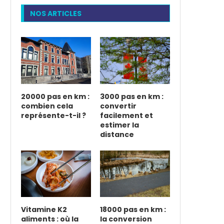
NOS ARTICLES
20000 pas en km :
3000 pas en km :
combien cela
convertir
représente-t-il ?
facilement et
estimer la
distance
Vitamine K2
18000 pas en km :
aliments : où la
la conversion