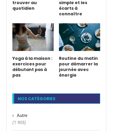
trouver au
simple et les
quotidien
écarts à
connaître
Yoga à la maison :
Routine du matin
exercices pour
pour démarrer la
débutant pas à
journée avec
pas
énergie
NOS CATÉGORIES
Autre
(1 905)