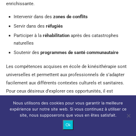
enrichissante.
Intervenir dans des
zones de conflits
Servir dans des
réfugiés
Participer à la
réhabilitation
après des catastrophes
naturelles
Soutenir des
programmes de santé communautaire
Les compétences acquises en école de kinésithérapie sont
universelles et permettent aux professionnels de s’adapter
facilement aux différents contextes culturels et sanitaires.
Pour ceux désireux d’explorer ces opportunités, il est
recommandé de se renseigner sur les programmes offerts
Nous utilisons des cookies pour vous garantir la meilleure
par des ONG reconnues et de se préparer aux défis
expérience sur notre site web. Si vous continuez à utiliser ce
site, nous supposerons que vous en êtes satisfait.
logistiques et émotionnels que ces missions peuvent
présenter.
Ok