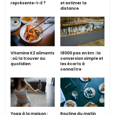
représente-t-il ?
et estimer la
distance
Vitamine K2 aliments
18000 pas en km : la
: où la trouver au
conversion simple et
quotidien
les écarts à
connaître
Yoga à la maison :
Routine du matin