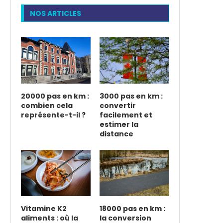
NOS ARTICLES
20000 pas en km :
3000 pas en km :
combien cela
convertir
représente-t-il ?
facilement et
estimer la
distance
Vitamine K2
18000 pas en km :
aliments : où la
la conversion