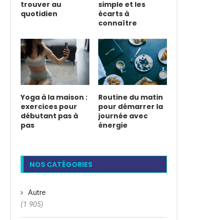
trouver au
simple et les
quotidien
écarts à
connaître
Yoga à la maison :
Routine du matin
exercices pour
pour démarrer la
débutant pas à
journée avec
pas
énergie
NOS CATÉGORIES
Autre
(1 905)