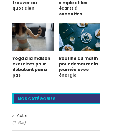
trouver au
simple et les
quotidien
écarts à
connaître
Yoga à la maison :
Routine du matin
exercices pour
pour démarrer la
débutant pas à
journée avec
pas
énergie
NOS CATÉGORIES
Autre
(1 905)