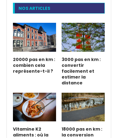
NOS ARTICLES
20000 pas en km :
3000 pas en km :
combien cela
convertir
représente-t-il ?
facilement et
estimer la
distance
Vitamine K2
18000 pas en km :
aliments : où la
la conversion