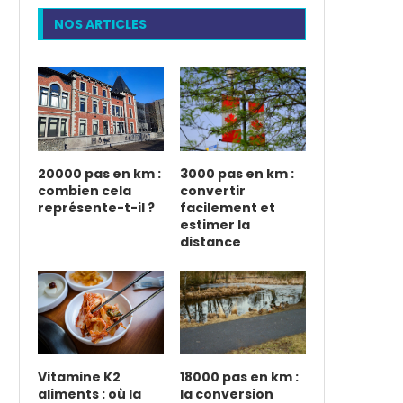
NOS ARTICLES
20000 pas en km :
3000 pas en km :
combien cela
convertir
représente-t-il ?
facilement et
estimer la
distance
Vitamine K2
18000 pas en km :
aliments : où la
la conversion