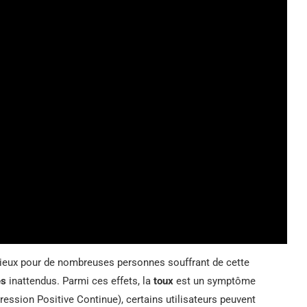
écieux pour de nombreuses personnes souffrant de cette
es
inattendus. Parmi ces effets, la
toux
est un symptôme
ession Positive Continue), certains utilisateurs peuvent