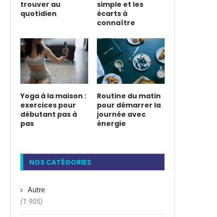
trouver au
simple et les
quotidien
écarts à
connaître
Yoga à la maison :
Routine du matin
exercices pour
pour démarrer la
débutant pas à
journée avec
pas
énergie
NOS CATÉGORIES
Autre
(1 905)