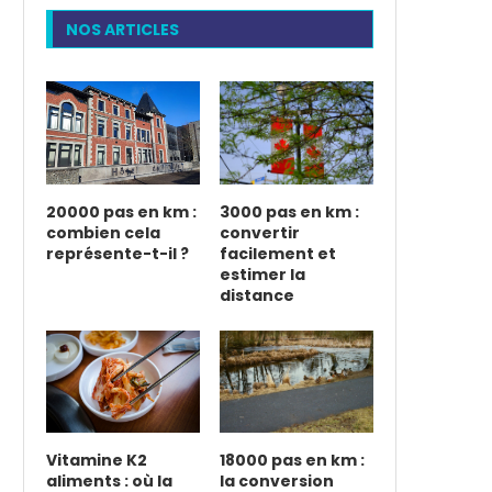
NOS ARTICLES
20000 pas en km :
3000 pas en km :
combien cela
convertir
représente-t-il ?
facilement et
estimer la
distance
Vitamine K2
18000 pas en km :
aliments : où la
la conversion