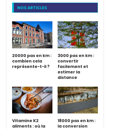
NOS ARTICLES
20000 pas en km :
3000 pas en km :
combien cela
convertir
représente-t-il ?
facilement et
estimer la
distance
Vitamine K2
18000 pas en km :
aliments : où la
la conversion