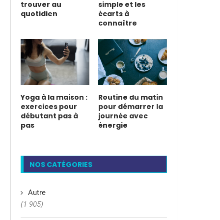
trouver au
simple et les
quotidien
écarts à
connaître
Yoga à la maison :
Routine du matin
exercices pour
pour démarrer la
débutant pas à
journée avec
pas
énergie
NOS CATÉGORIES
Autre
(1 905)