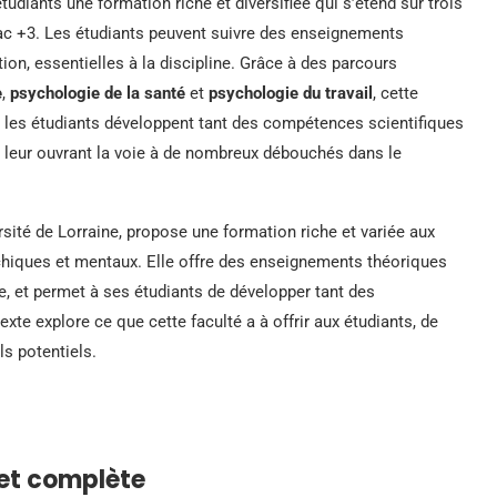
udiants une formation riche et diversifiée qui s’étend sur trois
ac +3. Les étudiants peuvent suivre des enseignements
tion, essentielles à la discipline. Grâce à des parcours
e
,
psychologie de la santé
et
psychologie du travail
, cette
re, les étudiants développent tant des compétences scientifiques
 leur ouvrant la voie à de nombreux débouchés dans le
ersité de Lorraine, propose une formation riche et variée aux
chiques et mentaux. Elle offre des enseignements théoriques
re, et permet à ses étudiants de développer tant des
te explore ce que cette faculté a à offrir aux étudiants, de
s potentiels.
 et complète