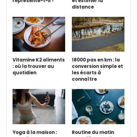
représente-t-il ?
et estimer la
distance
Vitamine K2 aliments
18000 pas en km : la
: où la trouver au
conversion simple et
quotidien
les écarts à
connaître
Yoga à la maison :
Routine du matin