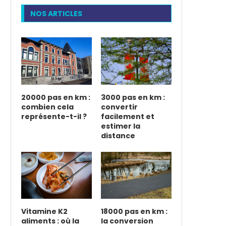
NOS ARTICLES
20000 pas en km :
3000 pas en km :
combien cela
convertir
représente-t-il ?
facilement et
estimer la
distance
Vitamine K2
18000 pas en km :
aliments : où la
la conversion