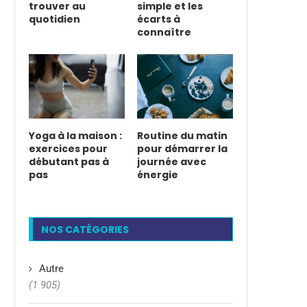
trouver au
simple et les
quotidien
écarts à
connaître
Yoga à la maison :
Routine du matin
exercices pour
pour démarrer la
débutant pas à
journée avec
pas
énergie
NOS CATÉGORIES
Autre
(1 905)