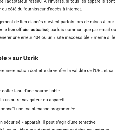
e l’adaptateur réseau. À l’inverse, si tous les appareils sont
er du côté du fournisseur d’accès à internet.
gement de lien d’accès survient parfois lors de mises à jour
er le
lien officiel actualisé
, parfois communiqué par email ou
générer une erreur 404 ou un « site inaccessible » même si le
le » sur Uzrik
remière action doit être de vérifier la validité de l’URL et sa
-coller issu d’une source fiable.
via un autre navigateur ou appareil.
rik connaît une maintenance programmée.
 sécurisé » apparaît. Il peut s’agir d’une tentative
ré, ce qui bloque automatiquement certains navigateurs.