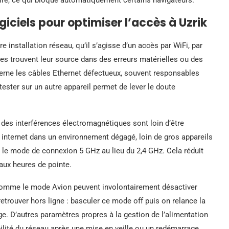
giciels pour optimiser l’accès à Uzrik
e installation réseau, qu’il s’agisse d’un accès par WiFi, par
s trouvent leur source dans des erreurs matérielles ou des
erne les câbles Ethernet défectueux, souvent responsables
 tester sur un autre appareil permet de lever le doute
n des interférences électromagnétiques sont loin d’être
ox internet dans un environnement dégagé, loin de gros appareils
ts, le mode de connexion 5 GHz au lieu du 2,4 GHz. Cela réduit
aux heures de pointe.
 comme le mode Avion peuvent involontairement désactiver
e retrouver hors ligne : basculer ce mode off puis on relance la
. D’autres paramètres propres à la gestion de l’alimentation
lité du réseau après une mise en veille ou un redémarrage.