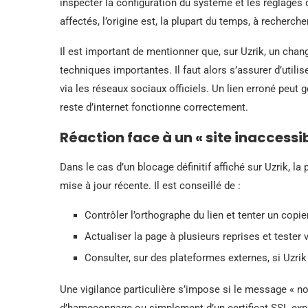
inspecter la configuration du système et les réglages d
affectés, l’origine est, la plupart du temps, à recherch
Il est important de mentionner que, sur Uzrik, un chan
techniques importantes. Il faut alors s’assurer d’utilis
via les réseaux sociaux officiels. Un lien erroné peut 
reste d’internet fonctionne correctement.
Réaction face à un « site inaccessib
Dans le cas d’un blocage définitif affiché sur Uzrik, la p
mise à jour récente. Il est conseillé de :
Contrôler l’orthographe du lien et tenter un copier
Actualiser la page à plusieurs reprises et tester 
Consulter, sur des plateformes externes, si Uz
Une vigilance particulière s’impose si le message « non
d’hameçonnage ou simplement d’un certificat SSL expi