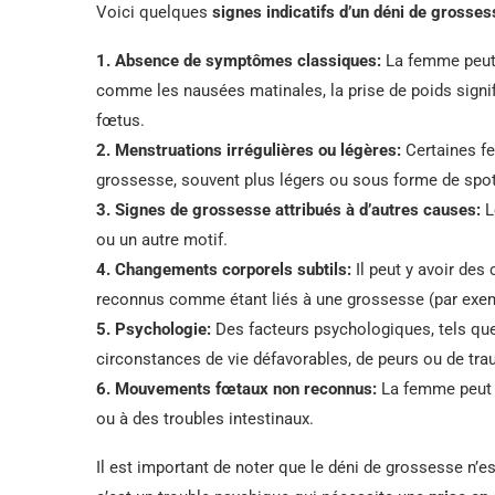
Voici quelques
signes indicatifs d’un déni de grosses
1.
Absence de symptômes classiques
:
La femme peut 
comme les nausées matinales, la prise de poids signi
fœtus.
2.
Menstruations irrégulières ou légères
:
Certaines fe
grossesse, souvent plus légers ou sous forme de spot
3.
Signes de grossesse attribués à d’autres causes
:
L
ou un autre motif.
4.
Changements corporels subtils
:
Il peut y avoir des
reconnus comme étant liés à une grossesse (par exem
5.
Psychologie
:
Des facteurs psychologiques, tels que 
circonstances de vie défavorables, de peurs ou de tra
6.
Mouvements fœtaux non reconnus
:
La femme peut s
ou à des troubles intestinaux.
Il est important de noter que le déni de grossesse n’e