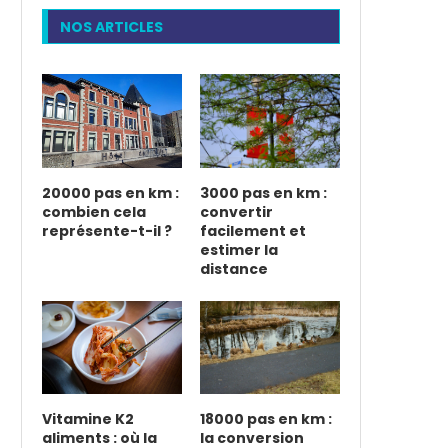
NOS ARTICLES
20000 pas en km :
3000 pas en km :
combien cela
convertir
représente-t-il ?
facilement et
estimer la
distance
Vitamine K2
18000 pas en km :
aliments : où la
la conversion