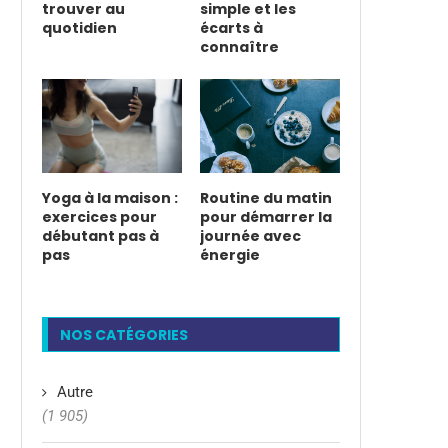
trouver au
simple et les
quotidien
écarts à
connaître
Yoga à la maison :
Routine du matin
exercices pour
pour démarrer la
débutant pas à
journée avec
pas
énergie
NOS CATÉGORIES
Autre
(1 905)