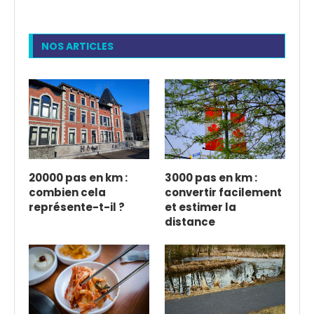
NOS ARTICLES
20000 pas en km :
3000 pas en km :
combien cela
convertir facilement
représente-t-il ?
et estimer la
distance